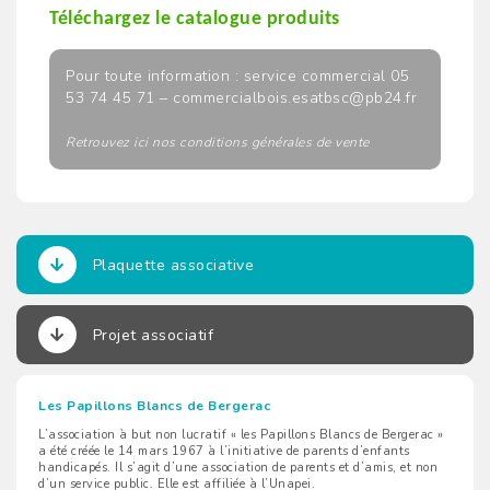
Téléchargez le catalogue produits
Pour toute information : service commercial 05
53 74 45 71 – commercialbois.esatbsc@pb24.fr
Retrouvez ici nos conditions générales de vente
Plaquette associative
Projet associatif
Les Papillons Blancs de Bergerac
L’association à but non lucratif « les Papillons Blancs de Bergerac »
a été créée le 14 mars 1967 à l’initiative de parents d’enfants
handicapés. Il s’agit d’une association de parents et d’amis, et non
d’un service public. Elle est affiliée à l’Unapei.