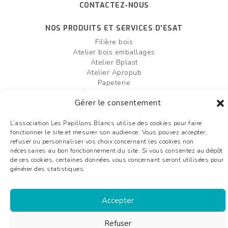
CONTACTEZ-NOUS
NOS PRODUITS ET SERVICES D'ESAT
Filière bois
Atelier bois emballages
Atelier Bplast
Atelier Apropub
Papeterie
Filière agro-alimentaire
Gérer le consentement
Atelier bois box palettes
Entretien et création d'espaces verts
L’association Les Papillons Blancs utilise des cookies pour faire
fonctionner le site et mesurer son audience. Vous pouvez accepter,
FAIRE UN DON
OFFRES D'EMPLOI
refuser ou personnaliser vos choix concernant les cookies non
nécessaires au bon fonctionnement du site. Si vous consentez au dépôt
Plan du site
de ces cookies, certaines données vous concernant seront utilisées pour
Mentions légales
générer des statistiques.
Liens utiles
Glossaire
Accepter
©2026 Les Papillons Blancs de Bergerac - Tous droits réservés - conception :
Refuser
aggelos.fr