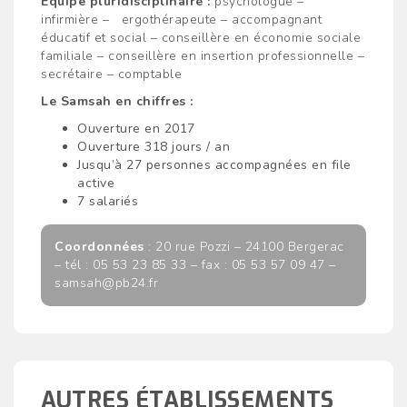
Équipe
pluridisciplinaire :
psychologue –
infirmière – ergothérapeute – accompagnant
éducatif et social – conseillère en économie sociale
familiale – conseillère en insertion professionnelle –
secrétaire – comptable
Le Samsah en chiffres :
Ouverture en 2017
Ouverture 318 jours / an
Jusqu’à 27 personnes accompagnées en file
active
7 salariés
Coordonnées
: 20 rue Pozzi – 24100 Bergerac
– tél : 05 53 23 85 33 – fax : 05 53 57 09 47 –
samsah@pb24.fr
AUTRES ÉTABLISSEMENTS