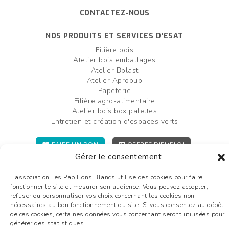
CONTACTEZ-NOUS
NOS PRODUITS ET SERVICES D'ESAT
Filière bois
Atelier bois emballages
Atelier Bplast
Atelier Apropub
Papeterie
Filière agro-alimentaire
Atelier bois box palettes
Entretien et création d'espaces verts
FAIRE UN DON
OFFRES D'EMPLOI
Gérer le consentement
Plan du site
Mentions légales
L’association Les Papillons Blancs utilise des cookies pour faire
Liens utiles
fonctionner le site et mesurer son audience. Vous pouvez accepter,
Glossaire
refuser ou personnaliser vos choix concernant les cookies non
nécessaires au bon fonctionnement du site. Si vous consentez au dépôt
de ces cookies, certaines données vous concernant seront utilisées pour
générer des statistiques.
©2026 Les Papillons Blancs de Bergerac - Tous droits réservés - conception :