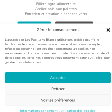
Filière agro-alimentaire
Atelier bois box palettes
Entretien et création d'espaces verts
FAIRE UN DON
OFFRES D'EMPLOI
Gérer le consentement
Plan du site
Mentions légales
L’association Les Papillons Blancs utilise des cookies pour faire
Liens utiles
fonctionner le site et mesurer son audience. Vous pouvez accepter,
Glossaire
refuser ou personnaliser vos choix concernant les cookies non
nécessaires au bon fonctionnement du site. Si vous consentez au dépôt
de ces cookies, certaines données vous concernant seront utilisées pour
générer des statistiques.
©2026 Les Papillons Blancs de Bergerac - Tous droits réservés - conception :
aggelos.fr
Accepter
Refuser
Voir les préférences
Informations concernant l’utilisation des cookies