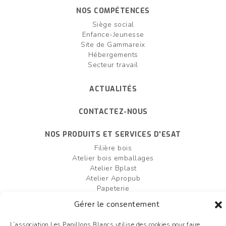
NOS COMPÉTENCES
Siège social
Enfance-Jeunesse
Site de Gammareix
Hébergements
Secteur travail
ACTUALITÉS
CONTACTEZ-NOUS
NOS PRODUITS ET SERVICES D'ESAT
Filière bois
Atelier bois emballages
Atelier Bplast
Atelier Apropub
Papeterie
Filière agro-alimentaire
Gérer le consentement
Atelier bois box palettes
Entretien et création d'espaces verts
L’association Les Papillons Blancs utilise des cookies pour faire