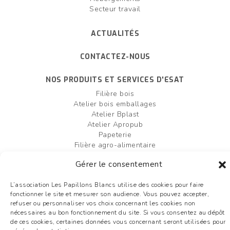
Secteur travail
ACTUALITÉS
CONTACTEZ-NOUS
NOS PRODUITS ET SERVICES D'ESAT
Filière bois
Atelier bois emballages
Atelier Bplast
Atelier Apropub
Papeterie
Filière agro-alimentaire
Atelier bois box palettes
Gérer le consentement
Entretien et création d'espaces verts
L’association Les Papillons Blancs utilise des cookies pour faire
FAIRE UN DON
OFFRES D'EMPLOI
fonctionner le site et mesurer son audience. Vous pouvez accepter,
refuser ou personnaliser vos choix concernant les cookies non
Plan du site
nécessaires au bon fonctionnement du site. Si vous consentez au dépôt
Mentions légales
de ces cookies, certaines données vous concernant seront utilisées pour
Liens utiles