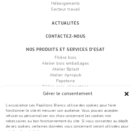
Hébergements
Secteur travail
ACTUALITÉS
CONTACTEZ-NOUS
NOS PRODUITS ET SERVICES D'ESAT
Filière bois
Atelier bois emballages
Atelier Bplast
Atelier Apropub
Papeterie
Filière agro-alimentaire
Atelier bois box palettes
Gérer le consentement
Entretien et création d'espaces verts
L’association Les Papillons Blancs utilise des cookies pour faire
fonctionner le site et mesurer son audience. Vous pouvez accepter,
FAIRE UN DON
OFFRES D'EMPLOI
refuser ou personnaliser vos choix concernant les cookies non
nécessaires au bon fonctionnement du site. Si vous consentez au dépôt
Plan du site
de ces cookies, certaines données vous concernant seront utilisées pour
Mentions légales