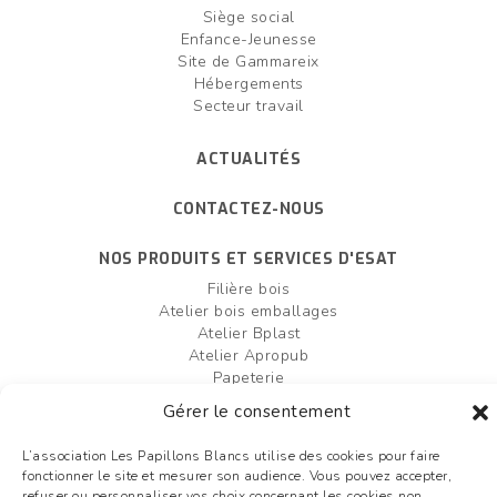
Siège social
Enfance-Jeunesse
Site de Gammareix
Hébergements
Secteur travail
ACTUALITÉS
CONTACTEZ-NOUS
NOS PRODUITS ET SERVICES D'ESAT
Filière bois
Atelier bois emballages
Atelier Bplast
Atelier Apropub
Papeterie
Filière agro-alimentaire
Gérer le consentement
Atelier bois box palettes
Entretien et création d'espaces verts
L’association Les Papillons Blancs utilise des cookies pour faire
fonctionner le site et mesurer son audience. Vous pouvez accepter,
FAIRE UN DON
OFFRES D'EMPLOI
refuser ou personnaliser vos choix concernant les cookies non