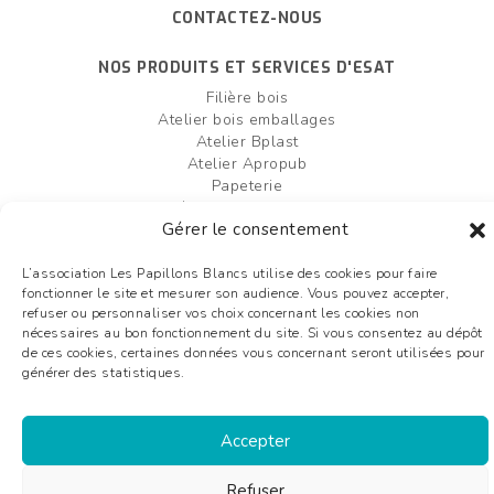
CONTACTEZ-NOUS
NOS PRODUITS ET SERVICES D'ESAT
Filière bois
Atelier bois emballages
Atelier Bplast
Atelier Apropub
Papeterie
Filière agro-alimentaire
Gérer le consentement
Atelier bois box palettes
Entretien et création d'espaces verts
L’association Les Papillons Blancs utilise des cookies pour faire
fonctionner le site et mesurer son audience. Vous pouvez accepter,
FAIRE UN DON
OFFRES D'EMPLOI
refuser ou personnaliser vos choix concernant les cookies non
nécessaires au bon fonctionnement du site. Si vous consentez au dépôt
Plan du site
de ces cookies, certaines données vous concernant seront utilisées pour
Mentions légales
générer des statistiques.
Liens utiles
Glossaire
Accepter
©2026 Les Papillons Blancs de Bergerac - Tous droits réservés - conception :
Refuser