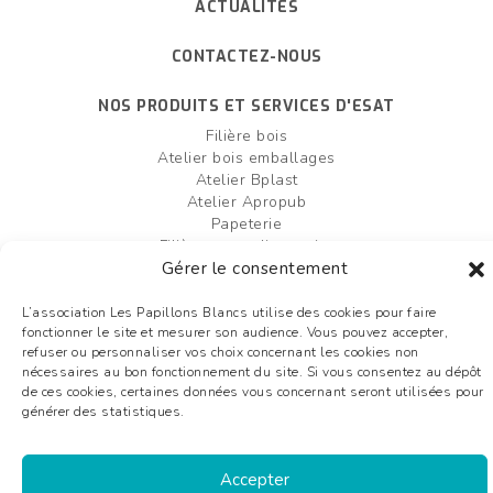
ACTUALITÉS
CONTACTEZ-NOUS
NOS PRODUITS ET SERVICES D'ESAT
Filière bois
Atelier bois emballages
Atelier Bplast
Atelier Apropub
Papeterie
Filière agro-alimentaire
Atelier bois box palettes
Gérer le consentement
Entretien et création d'espaces verts
L’association Les Papillons Blancs utilise des cookies pour faire
fonctionner le site et mesurer son audience. Vous pouvez accepter,
FAIRE UN DON
OFFRES D'EMPLOI
refuser ou personnaliser vos choix concernant les cookies non
nécessaires au bon fonctionnement du site. Si vous consentez au dépôt
Plan du site
de ces cookies, certaines données vous concernant seront utilisées pour
Mentions légales
générer des statistiques.
Liens utiles
Glossaire
Accepter