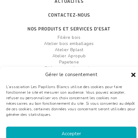
ACTUALITÉS
CONTACTEZ-NOUS
NOS PRODUITS ET SERVICES D'ESAT
Filière bois
Atelier bois emballages
Atelier Bplast
Atelier Apropub
Papeterie
Filière agro-alimentaire
Atelier bois box palettes
Gérer le consentement
Entretien et création d'espaces verts
L’association Les Papillons Blancs utilise des cookies pour faire
fonctionner le site et mesurer son audience. Vous pouvez accepter,
FAIRE UN DON
OFFRES D'EMPLOI
refuser ou personnaliser vos choix concernant les cookies non
nécessaires au bon fonctionnement du site. Si vous consentez au dépôt
Plan du site
de ces cookies, certaines données vous concernant seront utilisées pour
Mentions légales
générer des statistiques.
Liens utiles
Glossaire
Accepter