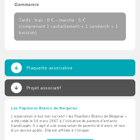
Gammareix
Tarifs : trail : 8 € – marche : 5 €
(comprenant 1 ravitaillement + 1 sandwich + 1
boisson)
Plaquette associative
Projet associatif
Les Papillons Blancs de Bergerac
L’association à but non lucratif « les Papillons Blancs de Bergerac »
a été créée le 14 mars 1967 à l’initiative de parents d’enfants
handicapés. Il s’agit d’une association de parents et d’amis, et non
d’un service public. Elle est affiliée à l’Unapei.