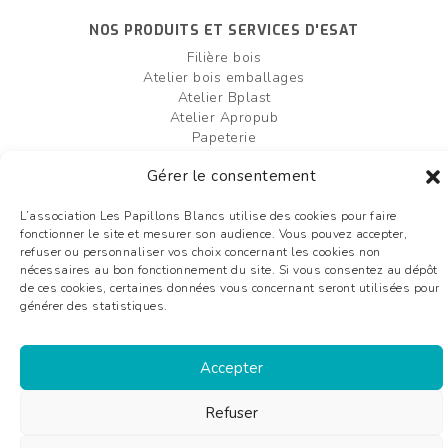
NOS PRODUITS ET SERVICES D'ESAT
Filière bois
Atelier bois emballages
Atelier Bplast
Atelier Apropub
Papeterie
Filière agro-alimentaire
Gérer le consentement
Atelier bois box palettes
Entretien et création d'espaces verts
L’association Les Papillons Blancs utilise des cookies pour faire
fonctionner le site et mesurer son audience. Vous pouvez accepter,
FAIRE UN DON
OFFRES D'EMPLOI
refuser ou personnaliser vos choix concernant les cookies non
nécessaires au bon fonctionnement du site. Si vous consentez au dépôt
Plan du site
de ces cookies, certaines données vous concernant seront utilisées pour
Mentions légales
générer des statistiques.
Liens utiles
Glossaire
Accepter
©2026 Les Papillons Blancs de Bergerac - Tous droits réservés - conception :
Refuser
aggelos.fr