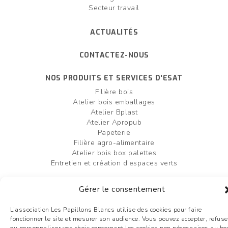
Secteur travail
ACTUALITÉS
CONTACTEZ-NOUS
NOS PRODUITS ET SERVICES D'ESAT
Filière bois
Atelier bois emballages
Atelier Bplast
Atelier Apropub
Papeterie
Filière agro-alimentaire
Atelier bois box palettes
Entretien et création d'espaces verts
FAIRE UN DON
OFFRES D'EMPLOI
Gérer le consentement
Plan du site
L’association Les Papillons Blancs utilise des cookies pour faire
Mentions légales
fonctionner le site et mesurer son audience. Vous pouvez accepter, refuse
Liens utiles